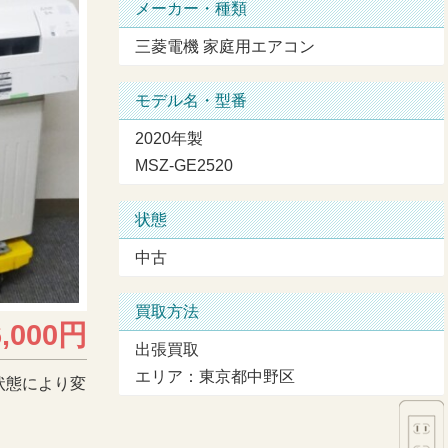
メーカー・種類
三菱電機 家庭用エアコン
モデル名・型番
2020年製
MSZ-GE2520
状態
中古
買取方法
6,000円
出張買取
エリア：東京都中野区
状態により変