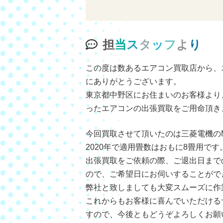
担
当
ス
タ
ッ
フ
よ
り
この度は数あるエアコン買取店から、
にありがとうございます。
東京都中野区にお住まいのお客様より
ったエアコンの出張買取をご用命頂き
今回買取させて頂いたのは三菱電機のMS
2020年で適用畳数はおもに8畳用です
出張買取をご依頼の際、ご退出日まで
ので、ご希望日にお伺いすることがで
弊社と致しましても大変スムーズに作
これからもお客様に喜んでいただける
すので、今後ともどうぞよろしくお願