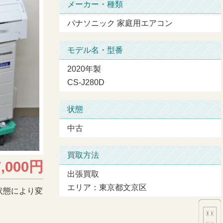
メーカー・種類
パナソニック 家庭用エアコン
モデル名・型番
2020年製
CS-J280D
状態
中古
買取方法
7,000円
出張買取
エリア：東京都文京区
状態により変