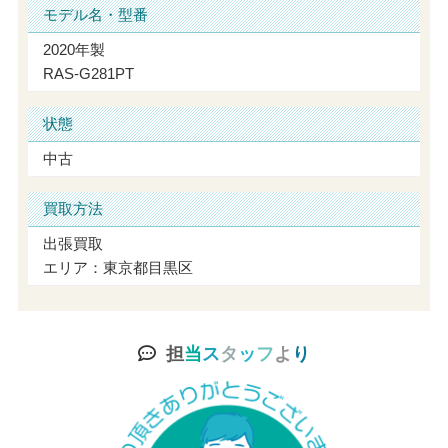
モデル名・型番
2020年製
RAS-G281PT
状態
中古
買取方法
出張買取
エリア：東京都目黒区
担
当
ス
タ
ッ
フ
よ
り