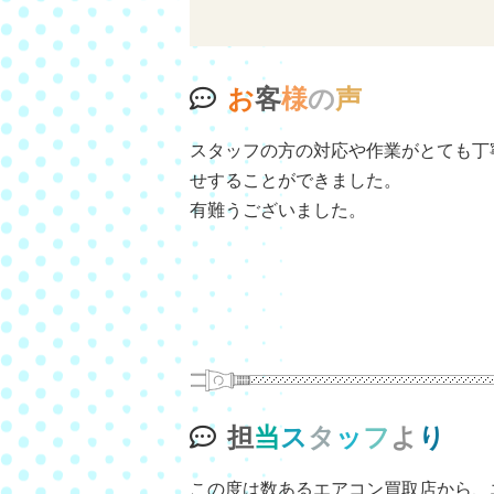
お
客
様
の
声
スタッフの方の対応や作業がとても丁
せすることができました。
有難うございました。
担
当
ス
タ
ッ
フ
よ
り
この度は数あるエアコン買取店から、