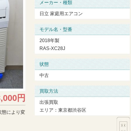
メーカー・種類
日立 家庭用エアコン
モデル名・型番
2018年製
RAS-XC28J
状態
中古
買取方法
3,000円
出張買取
エリア：東京都渋谷区
状態により変