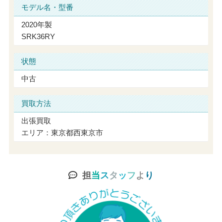
モデル名・型番
2020年製
SRK36RY
状態
中古
買取方法
出張買取
エリア：東京都西東京市
担
当
ス
タ
ッ
フ
よ
り