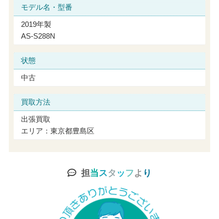
モデル名・型番
2019年製
AS-S288N
状態
中古
買取方法
出張買取
エリア：東京都豊島区
担
当
ス
タ
ッ
フ
よ
り