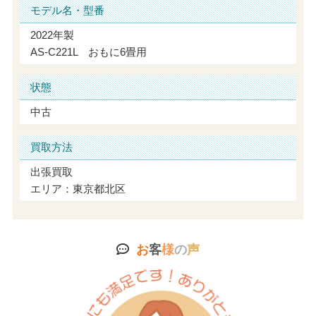
モデル名・型番
2022年製
AS-C221L おもに6畳用
状態
中古
買取方法
出張買取
エリア：東京都北区
お
客
様
の
声