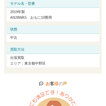
モデル名・型番
2019年製
AN28WAS おもに10畳用
状態
中古
買取方法
出張買取
エリア：東京都中野区
お
客
様
の
声