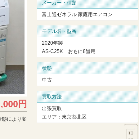
メーカー・種類
富士通ゼネラル 家庭用エアコン
モデル名・型番
2020年製
AS-C25K おもに8畳用
状態
中古
買取方法
7,000円
出張買取
エリア：東京都北区
状態により変