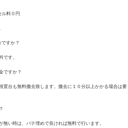
セル料０円
。
料金ですか？
料です。
金ですか？
根置台も無料撤去致します。撤去に１０分以上かかる場合は要
？
が無い時は、パテ埋めで良ければ無料で行います。