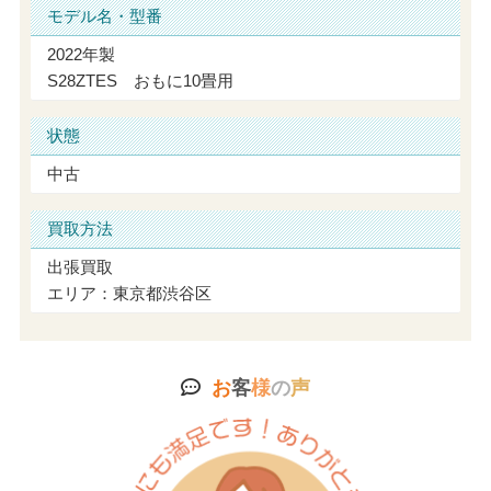
モデル名・型番
2022年製
S28ZTES おもに10畳用
状態
中古
買取方法
出張買取
エリア：東京都渋谷区
お
客
様
の
声