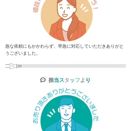
急な依頼にもかかわらず、早急に対応していただきありがと
うございました。
担
当
ス
タ
ッ
フ
よ
り