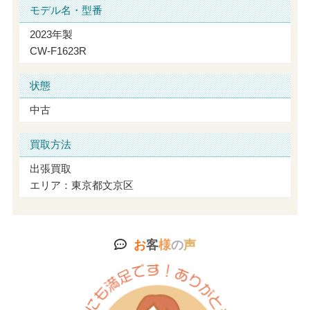
モデル名・型番
2023年製
CW-F1623R
状態
中古
買取方法
出張買取
エリア：東京都文京区
お
客
様
の
声