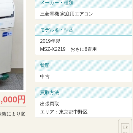
メーカー・種類
三菱電機 家庭用エアコン
モデル名・型番
2019年製
MSZ-X2219 おもに6畳用
状態
中古
買取方法
6,000円
出張買取
エリア：東京都中野区
状態により変