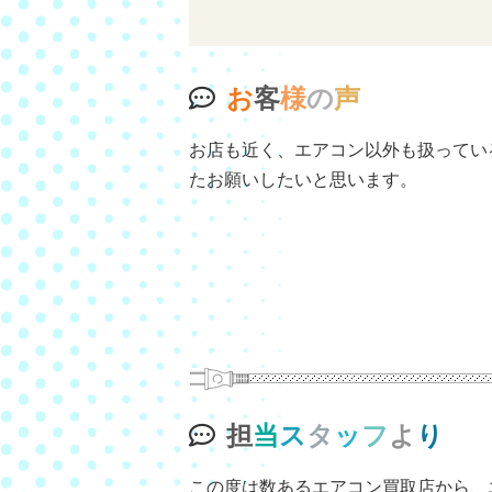
お
客
様
の
声
お店も近く、エアコン以外も扱ってい
たお願いしたいと思います。
担
当
ス
タ
ッ
フ
よ
り
この度は数あるエアコン買取店から、