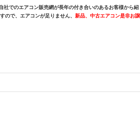
自社でのエアコン販売網が長年の付き合いのあるお客様から紹
ますので、エアコンが足りません、
新品、中古エアコン是非お譲