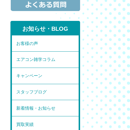
お知らせ・BLOG
お客様の声
エアコン雑学コラム
キャンペーン
スタッフブログ
新着情報・お知らせ
買取実績