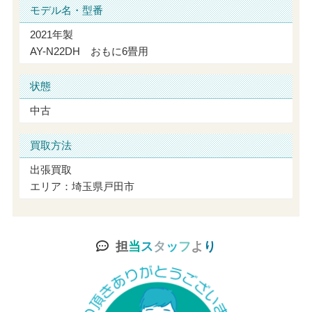
モデル名・型番
2021年製
AY-N22DH おもに6畳用
状態
中古
買取方法
出張買取
エリア：埼玉県戸田市
担
当
ス
タ
ッ
フ
よ
り