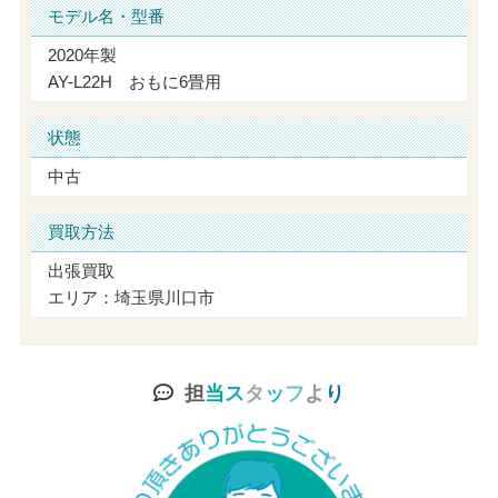
モデル名・型番
2020年製
AY-L22H おもに6畳用
状態
中古
買取方法
出張買取
エリア：埼玉県川口市
担
当
ス
タ
ッ
フ
よ
り