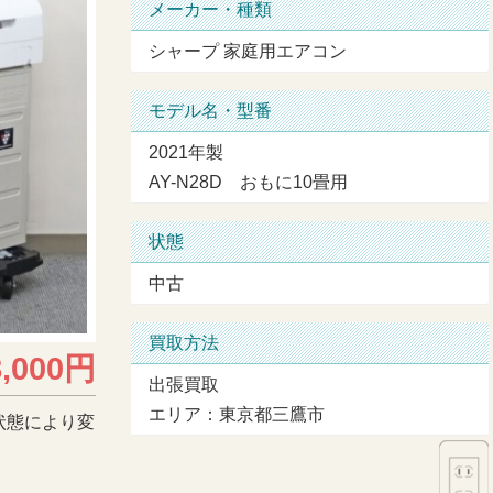
メーカー・種類
シャープ 家庭用エアコン
モデル名・型番
2021年製
AY-N28D おもに10畳用
状態
中古
買取方法
8,000円
出張買取
エリア：東京都三鷹市
状態により変