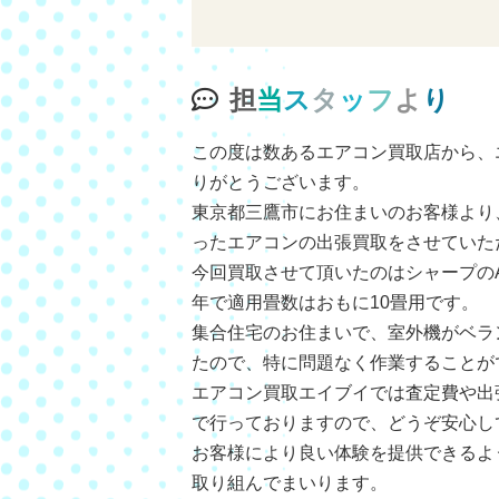
担
当
ス
タ
ッ
フ
よ
り
この度は数あるエアコン買取店から、
りがとうございます。
東京都三鷹市にお住まいのお客様より
ったエアコンの出張買取をさせていた
今回買取させて頂いたのはシャープのAY
年で適用畳数はおもに10畳用です。
集合住宅のお住まいで、室外機がベラ
たので、特に問題なく作業することが
エアコン買取エイブイでは査定費や出
で行っておりますので、どうぞ安心し
お客様により良い体験を提供できるよ
取り組んでまいります。