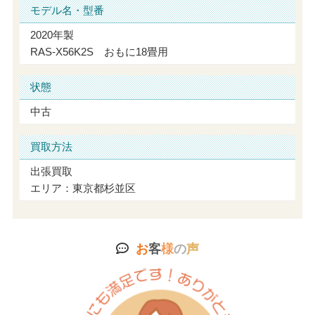
モデル名・型番
2020年製
RAS-X56K2S おもに18畳用
状態
中古
買取方法
出張買取
エリア：東京都杉並区
お
客
様
の
声