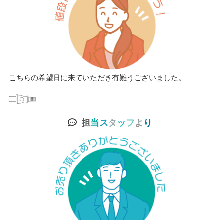
こちらの希望日に来ていただき有難うございました。
担
当
ス
タ
ッ
フ
よ
り