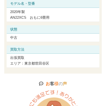
モデル名・型番
2020年製
AN22XCS おもに6畳用
状態
中古
買取方法
出張買取
エリア：東京都世田谷区
お
客
様
の
声