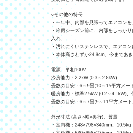
○その他の特長
・一年中、内部を見張ってエアコンを
・冷房シーズン前に、内部をしっかり
入れ］
・汚れにくいステンレスで、エアコン
・本体高さわずか24.8cm、今まで
電源：単相100V
冷房能力：2.2kW (0.3～2.8kW)
畳数の目安：6～9畳(10～15平方メー
暖房能力：標準2.5kW (0.2～4.1kW)、
畳数の目安：6～7畳(9～11平方メート
外形寸法 (高さ×幅×奥行)、質量
・室内機：248×798×340mm、10.5kg
・室外機：530×658×275mm、19.5kg