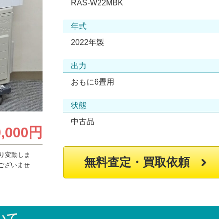
RAS-W22MBK
年式
2022年製
出力
おもに6畳用
状態
中古品
9,000円
り変動しま
無料査定・買取依頼
ございませ
いて