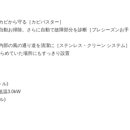
カビから守る［カビバスター］
自動お掃除。さらに自動で故障部分を診断［プレシーズンお手
内部の風の通り道を清潔に［ステンレス・クリーン システム］
あきらめていた場所にもすっきり設置
トル)
低温3.0kW
ル)