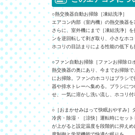
○熱交換器自動お掃除［凍結洗浄］
エアコン内部（室内機）の熱交換器を
さらに、室外機にまで［凍結洗浄］を
ンを逆回転して剥ぎ取り、小さなホコ
ホコリの目詰まりによる性能の低下も
○ファン自動お掃除［ファンお掃除ロ
熱交換器の奥にあり、今までお掃除で
にお掃除。ファンのホコリはブラシで
器や排水トレーへ集める。ブラシにつ
せ、一気に溶かし洗い流し、ホコリ付
○［おまかせみはって快眠おやすみ］
冷房・除湿・［涼快］運転時にセット
が上がると設定温度を段階的に抑えめ
度制御と学習機能で快適な眠りを。