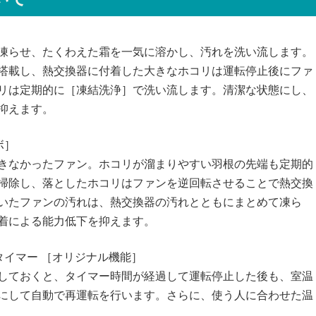
凍らせ、たくわえた霜を一気に溶かし、汚れを洗い流します。
搭載し、熱交換器に付着した大きなホコリは運転停止後にファ
リは定期的に［凍結洗浄］で洗い流します。清潔な状態にし、
抑えます。
ボ］
きなかったファン。ホコリが溜まりやすい羽根の先端も定期的
掃除し、落としたホコリはファンを逆回転させることで熱交換
いたファンの汚れは、熱交換器の汚れとともにまとめて凍ら
着による能力低下を抑えます。
タイマー ［オリジナル機能］
しておくと、タイマー時間が経過して運転停止した後も、室温
にして自動で再運転を行います。さらに、使う人に合わせた温