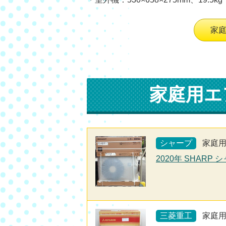
家
家庭用エ
シャープ
家庭
2020年 SHARP 
三菱重工
家庭