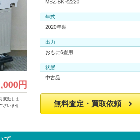
MSZ-BKR2220
年式
2020年製
出力
おもに6畳用
状態
中古品
7,000円
り変動しま
無料査定・買取依頼
ございませ
いて