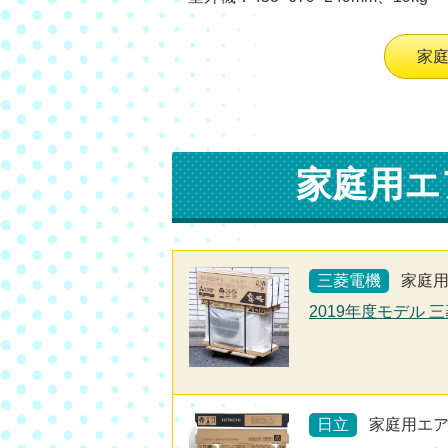
家
家庭用エ
三菱電機
家庭
2019年度モデル 三
日立
家庭用エ