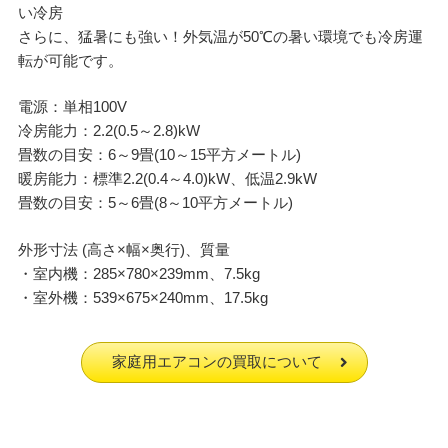
い冷房
さらに、猛暑にも強い！外気温が50℃の暑い環境でも冷房運
転が可能です。
電源：単相100V
冷房能力：2.2(0.5～2.8)kW
畳数の目安：6～9畳(10～15平方メートル)
暖房能力：標準2.2(0.4～4.0)kW、低温2.9kW
畳数の目安：5～6畳(8～10平方メートル)
外形寸法 (高さ×幅×奥行)、質量
・室内機：285×780×239mm、7.5kg
・室外機：539×675×240mm、17.5kg
家庭用エアコンの買取について