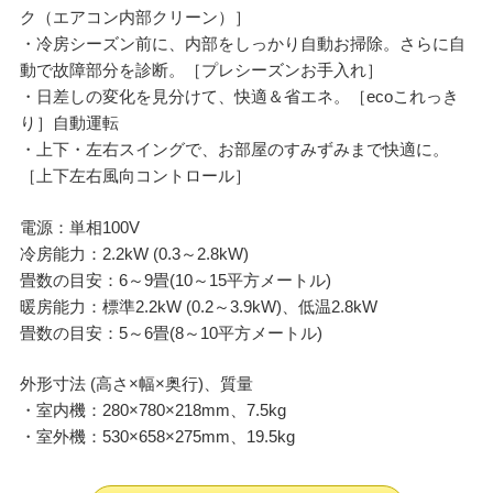
ク（エアコン内部クリーン）］
・冷房シーズン前に、内部をしっかり自動お掃除。さらに自
動で故障部分を診断。［プレシーズンお手入れ］
・日差しの変化を見分けて、快適＆省エネ。［ecoこれっき
り］自動運転
・上下・左右スイングで、お部屋のすみずみまで快適に。
［上下左右風向コントロール］
電源：単相100V
冷房能力：2.2kW (0.3～2.8kW)
畳数の目安：6～9畳(10～15平方メートル)
暖房能力：標準2.2kW (0.2～3.9kW)、低温2.8kW
畳数の目安：5～6畳(8～10平方メートル)
外形寸法 (高さ×幅×奥行)、質量
・室内機：280×780×218mm、7.5kg
・室外機：530×658×275mm、19.5kg