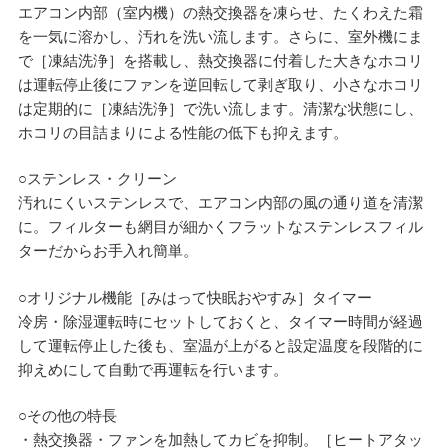
エアコン内部（室内機）の熱交換器を凍らせ、たくわえた霜
を一気に溶かし、汚れを洗い流します。さらに、室外機にま
で［凍結洗浄］を搭載し、熱交換器に付着した大きなホコリ
は運転停止後にファンを逆回転して剥ぎ取り、小さなホコリ
は定期的に［凍結洗浄］で洗い流します。清潔な状態にし、
ホコリの目詰まりによる性能の低下も抑えます。
○ステンレス・クリーン
汚れにくいステンレスで、エアコン内部の風の通り道を清潔
に。フィルターも網目が細かくフラットなステンレスフィル
ターだからお手入れ簡単。
○オリジナル機能［みはって快眠おやすみ］タイマー
冷房・除湿運転時にセットしておくと、タイマー時間が経過
して運転停止した後も、室温が上がると設定温度を段階的に
抑えめにして自動で再運転を行います。
○その他の特長
・熱交換器・ファンを加熱してカビを抑制。［ヒートアタッ