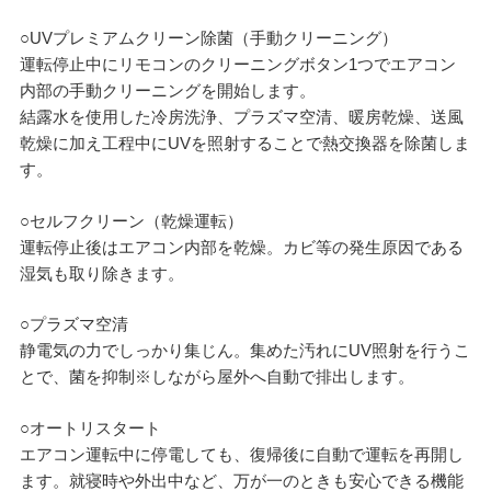
○UVプレミアムクリーン除菌（手動クリーニング）
運転停止中にリモコンのクリーニングボタン1つでエアコン
内部の手動クリーニングを開始します。
結露水を使用した冷房洗浄、プラズマ空清、暖房乾燥、送風
乾燥に加え工程中にUVを照射することで熱交換器を除菌しま
す。
○セルフクリーン（乾燥運転）
運転停止後はエアコン内部を乾燥。カビ等の発生原因である
湿気も取り除きます。
○プラズマ空清
静電気の力でしっかり集じん。集めた汚れにUV照射を行うこ
とで、菌を抑制※しながら屋外へ自動で排出します。
○オートリスタート
エアコン運転中に停電しても、復帰後に自動で運転を再開し
ます。就寝時や外出中など、万が一のときも安心できる機能