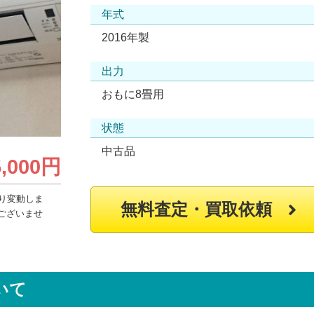
年式
2016年製
出力
おもに8畳用
状態
中古品
5,000円
り変動しま
無料査定・買取依頼
ございませ
いて