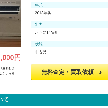
年式
2018年製
出力
おもに14畳用
状態
中古品
0,000円
り変動しま
無料査定・買取依頼
ございませ
いて