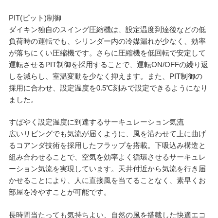
PIT(ピット)制御
ダイキン独自のスイング圧縮機は、設定温度到達後などの低
負荷時の運転でも、シリンダー内の冷媒漏れが少なく、効率
が落ちにくい圧縮機です。さらに圧縮機を低回転で安定して
運転させるPIT制御を採用することで、運転ON/OFFの繰り返
しを減らし、室温変動を少なく抑えます。また、PIT制御の
採用に合わせ、設定温度を0.5℃刻みで設定できるようになり
ました。
すばやく設定温度に到達するサーキュレーション気流
広いリビングでも気流が届くように、風を沿わせて上に曲げ
るコアンダ技術を採用したフラップを搭載。下吸込み構造と
組み合わせることで、空気を効率よく循環させるサーキュレ
ーション気流を実現しています。天井付近から気流を行き届
かせることにより、人に直接風を当てることなく、素早くお
部屋を冷やすことが可能です。
長時間当たっても気持ちよい、自然の風を搭載した快適エコ