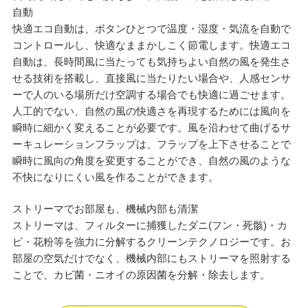
自動
快適エコ自動は、ボタンひとつで温度・湿度・気流を自動で
コントロールし、快適なままかしこく節電します。快適エコ
自動は、長時間風に当たっても気持ちよい自然の風を発生さ
せる技術を搭載し、直接風に当たりたい場合や、人感センサ
ーで人のいる場所だけ空調する場合でも快適に過ごせます。
人工的でない、自然の風の快適さを再現するためには風向を
瞬時に細かく変えることが必要です。風を沿わせて曲げるサ
ーキュレーションフラップは、フラップを上下させることで
瞬時に風向の角度を変更することができ、自然の風のような
不快になりにくい風を作ることができます。
ストリーマでお部屋も、機械内部も清潔
ストリーマは、フィルターに捕獲したダニ(フン・死骸)・カ
ビ・花粉等を強力に分解するクリーンテクノロジーです。お
部屋の空気だけでなく、機械内部にもストリーマを照射する
ことで、カビ菌・ニオイの原因菌を分解・除去します。