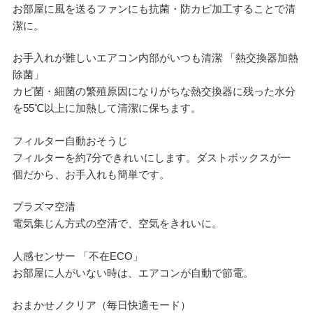
お部屋に風を送るファンにも抗菌・防カビ加工することで清
潔に。
お手入れが難しいエアコン内部がいつも清潔 「熱交換器加熱
除菌」
カビ菌・細菌の繁殖原因になりがちな熱交換器に残った水分
を55℃以上に加熱して清潔に保ちます。
フィルター自動おそうじ
フィルターを約7分できれいにします。ダストボックスが一
個だから、お手入れも簡単です。
プラズマ空清
電気集じん方式の空清で、空気をきれいに。
人感センサー 「不在ECO」
お部屋に人がいない時は、エアコンが自動で節電。
おまかせノクリア（毎日快適モード）