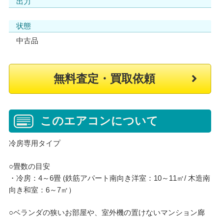
出力
状態
中古品
無料査定・買取依頼
このエアコンについて
冷房専用タイプ
○畳数の目安
・冷房：4～6畳 (鉄筋アパート南向き洋室：10～11㎡/ 木造南
向き和室：6～7㎡）
○ベランダの狭いお部屋や、室外機の置けないマンション廊