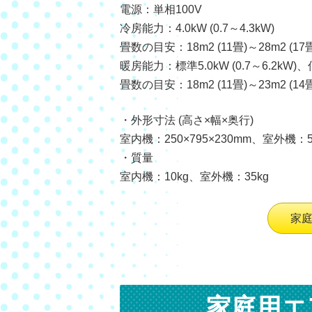
電源：単相100V
冷房能力：4.0kW (0.7～4.3kW)
畳数の目安：18m2 (11畳)～28m2 (17
暖房能力：標準5.0kW (0.7～6.2kW)、
畳数の目安：18m2 (11畳)～23m2 (14
・外形寸法 (高さ×幅×奥行)
室内機：250×795×230mm、室外機：55
・質量
室内機：10kg、室外機：35kg
家
家庭用エ