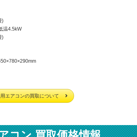
畳)
低温4.5kW
畳)
0×780×290mm
庭用エアコンの買取について
アコン 買取価格情報