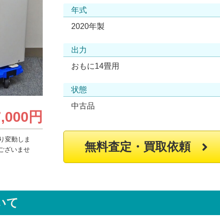
年式
2020年製
出力
おもに14畳用
状態
中古品
7,000円
り変動しま
無料査定・買取依頼
ございませ
いて