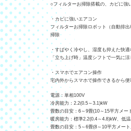
○フィルターお掃除搭載の、カビに強
・カビに強いエアコン
フィルターお掃除ロボット（自動排出
掃除
・すばやく冷やし、湿度も抑えた快適
「立ち上げ時」温度シフトで一気に涼
・スマホでエアコン操作
宅内外からスマホで操作できるから便
電源：単相100V
冷房能力：2.2(0.5～3.1)kW
畳数の目安：6～9畳(10～15平方メー
暖房能力：標準2.2(0.4～4.8)kW、低温3
畳数の目安：5～6畳(8～10平方メート