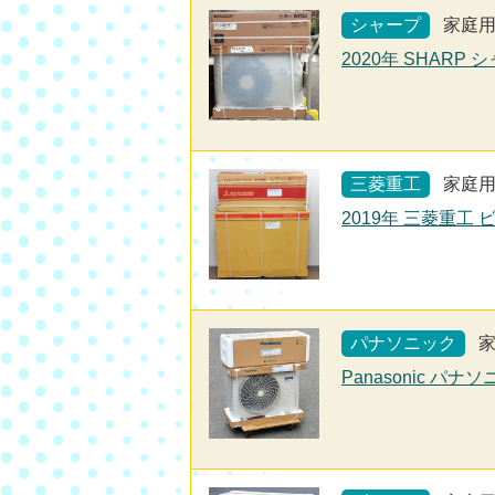
シャープ
家庭
2020年 SHARP 
三菱重工
家庭
2019年 三菱重工 
パナソニック
Panasonic パナ