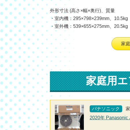
外形寸法 (高さ×幅×奥行)、質量
・室内機：295×798×239mm、10.5kg
・室外機：539×655×275mm、20.5kg
家
家庭用エ
パナソニック
2020年 Panaso