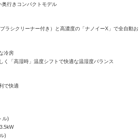
い奥行きコンパクトモデル
/ブラシクリーナー付き）と高濃度の「ナノイーX」で全自動お
な冷房
しく「高湿時」温度シフトで快適な温湿度バランス
利で快適
トル)
.5kW
ル)