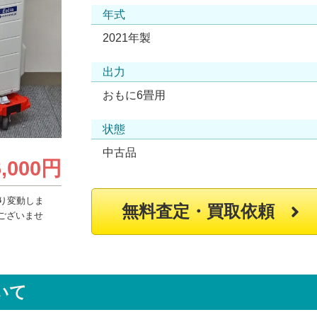
年式
2021年製
出力
おもに6畳用
状態
中古品
6,000円
り変動しま
無料査定・買取依頼
ございませ
いて