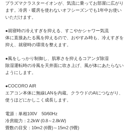
プラズマクラスターイオンが、気流に乗ってお部屋に広がり
ます。冷房・暖房を使わないオフシーズンでも1年中お使い
いただけます。
●就寝時の冷えすぎを抑える、すこやかシャワー気流
体に直接あたる風を抑えるので、おやすみ時も、冷えすぎを
抑え、就寝時の環境を整えます。
●風をしっかり制御し、肌寒さを抑えるコアンダ除湿
除湿運転時の冷風を天井面に吹き上げ、風が体にあたらない
ようにします。
●COCORO AIR
エアコン本体に無線LANを内蔵。クラウドのAIにつながり、
使うほどにかしこく成長します。
電源：単相100V 50/60Hz
冷房能力：2.2kW (0.8～2.8kW)
畳数の目安：10m2 (6畳)～15m2 (9畳)