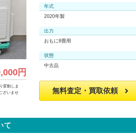
年式
2020年製
出力
おもに8畳用
状態
中古品
9,000円
り変動しま
無料査定・買取依頼
ございませ
いて