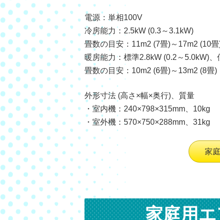
電源：単相100V
冷房能力：2.5kW (0.3～3.1kW)
畳数の目安：11m2 (7畳)～17m2 (10畳
暖房能力：標準2.8kW (0.2～5.0kW)、
畳数の目安：10m2 (6畳)～13m2 (8畳)
外形寸法 (高さ×幅×奥行)、質量
・室内機：240×798×315mm、10kg
・室外機：570×750×288mm、31kg
家
家庭用エ