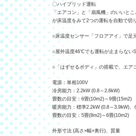
〇ハイブリッド運転
「エアコン」と「扇風機」のいいとこ
が床温度をみて2つの運転を自動で切
○床温度センサー「フロアアイ」で足
○屋外温度46℃でも運転が止まらないS
○「はずせるボディ」の搭載で、エア
電源：単相100V
冷房能力：2.2kW (0.8～2.8kW)
畳数の目安：6畳(10m2)～9畳(15m2)
暖房能力：標準2.2kW (0.8～3.9kW)、
畳数の目安：5畳(8m2)～6畳(10m2)
外形寸法 (高さ×幅×奥行)、質量