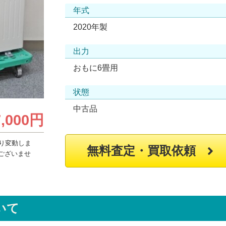
年式
2020年製
出力
おもに6畳用
状態
中古品
7,000円
り変動しま
無料査定・買取依頼
ございませ
いて