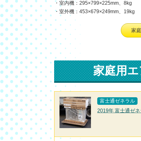
・室内機：295×799×225mm、8kg
・室外機：453×679×249mm、19kg
家
家庭用エ
富士通ゼネラル
2019年 富士通ゼネ