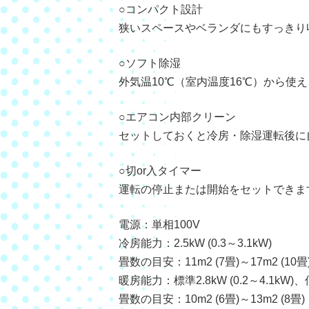
○コンパクト設計
狭いスペースやベランダにもすっきり
○ソフト除湿
外気温10℃（室内温度16℃）から使
○エアコン内部クリーン
セットしておくと冷房・除湿運転後に
○切or入タイマー
運転の停止または開始をセットできま
電源：単相100V
冷房能力：2.5kW (0.3～3.1kW)
畳数の目安：11m2 (7畳)～17m2 (10畳
暖房能力：標準2.8kW (0.2～4.1kW)、
畳数の目安：10m2 (6畳)～13m2 (8畳)