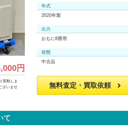
年式
2020年製
出力
おもに8畳用
状態
中古品
6,000円
り変動しま
無料査定・買取依頼
ございませ
いて