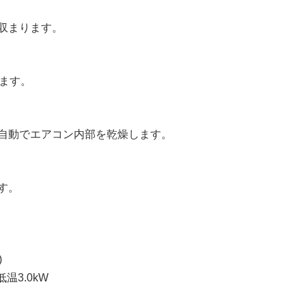
収まります。
えます。
自動でエアコン内部を乾燥します。
す。
)
低温3.0kW