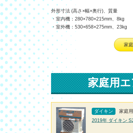
外形寸法 (高さ×幅×奥行)、質量
・室内機：280×780×215mm、8kg
・室外機：530×658×275mm、23kg
家
家庭用エ
ダイキン
家庭
2019年 ダイキン 