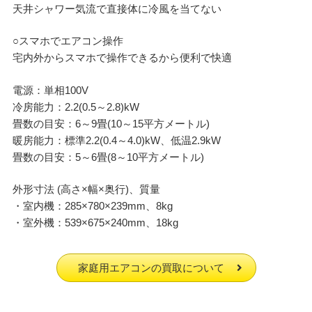
天井シャワー気流で直接体に冷風を当てない
○スマホでエアコン操作
宅内外からスマホで操作できるから便利で快適
電源：単相100V
冷房能力：2.2(0.5～2.8)kW
畳数の目安：6～9畳(10～15平方メートル)
暖房能力：標準2.2(0.4～4.0)kW、低温2.9kW
畳数の目安：5～6畳(8～10平方メートル)
外形寸法 (高さ×幅×奥行)、質量
・室内機：285×780×239mm、8kg
・室外機：539×675×240mm、18kg
家庭用エアコンの買取について