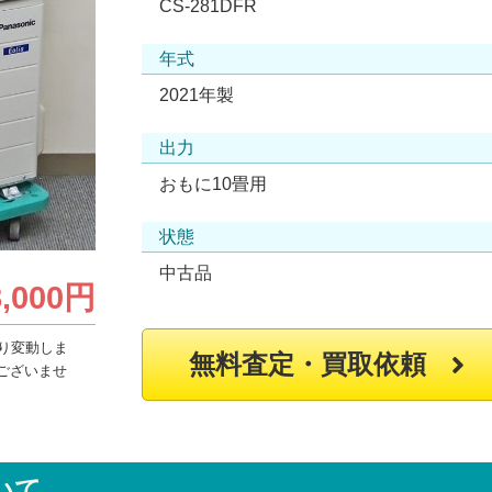
CS-281DFR
年式
2021年製
出力
おもに10畳用
状態
中古品
8,000円
り変動しま
無料査定・買取依頼
ございませ
いて