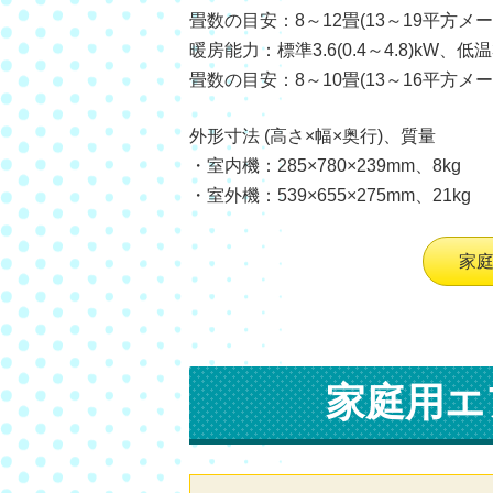
畳数の目安：8～12畳(13～19平方メー
暖房能力：標準3.6(0.4～4.8)kW、低温3
畳数の目安：8～10畳(13～16平方メー
外形寸法 (高さ×幅×奥行)、質量
・室内機：285×780×239mm、8kg
・室外機：539×655×275mm、21kg
家
家庭用エ