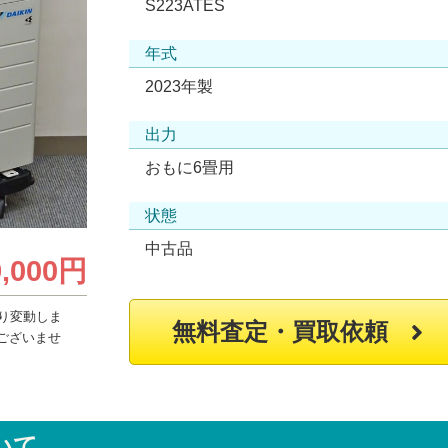
S223ATES
年式
2023年製
出力
おもに6畳用
状態
中古品
9,000円
り変動しま
無料査定・買取依頼
ございませ
いて