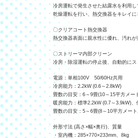
冷房運転で発生させた結露水を利用し
乾燥運転を行い、熱交換器をキレイに
〇クリアコート熱交換器
熱交換器表面に親水性に優れ、汚れが
〇ストリーマ内部クリーン
冷房・除湿運転の停止後、自動的にス
電源：単相100V 50/60Hz共用
冷房能力：2.2kW (0.6～2.8kW)
畳数の目安：6～9畳(10～15平方メー
暖房能力：標準2.2kW (0.7～3.9kW)、
畳数の目安：5～6畳(8～10平方メート
外形寸法 (高さ×幅×奥行)、質量
・室内機：285×770×233mm、8kg