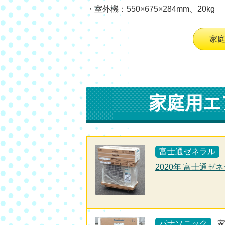
・室外機：550×675×284mm、20kg
家
家庭用エ
富士通ゼネラル
2020年 富士通ゼネ
パナソニック