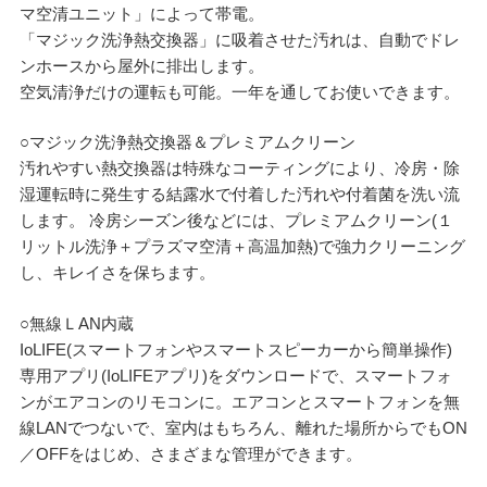
マ空清ユニット」によって帯電。
「マジック洗浄熱交換器」に吸着させた汚れは、自動でドレ
ンホースから屋外に排出します。
空気清浄だけの運転も可能。一年を通してお使いできます。
○マジック洗浄熱交換器＆プレミアムクリーン
汚れやすい熱交換器は特殊なコーティングにより、冷房・除
湿運転時に発生する結露水で付着した汚れや付着菌を洗い流
します。 冷房シーズン後などには、プレミアムクリーン(１
リットル洗浄＋プラズマ空清＋高温加熱)で強力クリーニング
し、キレイさを保ちます。
○無線ＬAN内蔵
IoLIFE(スマートフォンやスマートスピーカーから簡単操作)
専用アプリ(IoLIFEアプリ)をダウンロードで、スマートフォ
ンがエアコンのリモコンに。エアコンとスマートフォンを無
線LANでつないで、室内はもちろん、離れた場所からでもON
／OFFをはじめ、さまざまな管理ができます。