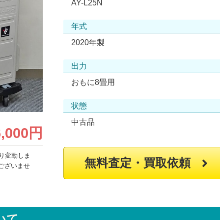
AY-L25N
年式
2020年製
出力
おもに8畳用
状態
中古品
6,000円
り変動しま
無料査定・買取依頼
ございませ
いて