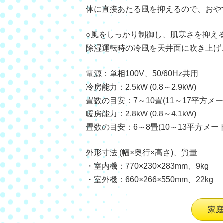
体に直接あたる風を抑えるので、おや
○風をしっかり制御し、肌寒さを抑え
除湿運転時の冷風を天井面に吹き上げ
電源：単相100V、50/60Hz共用
冷房能力：2.5kW (0.8～2.9kW)
畳数の目安：7～10畳(11～17平方メー
暖房能力：2.8kW (0.8～4.1kW)
畳数の目安：6～8畳(10～13平方メー
外形寸法 (幅×奥行×高さ)、質量
・室内機：770×230×283mm、9kg
・室外機：660×266×550mm、22kg
家