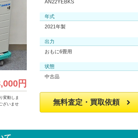
AN22YEBKS
年式
2021年製
出力
おもに6畳用
状態
中古品
8,000円
り変動しま
無料査定・買取依頼
ございませ
いて