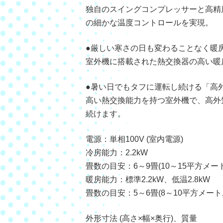
独自のスイングコンプレッサーと高精度
の細かな温度コントロールを実現。
●厳しい寒さの日も変わることなく暖房
室外機に搭載された熱交換器の高い暖
●暑い日でもタフに運転し続ける「高外
高い熱交換能力を持つ室外機で、高外
続けます。
電源：単相100V (室内電源)
冷房能力：2.2kW
畳数の目安：6～9畳(10～15平方メー
暖房能力：標準2.2kW、低温2.8kW
畳数の目安：5～6畳(8～10平方メート
外形寸法 (高さ×幅×奥行)、質量