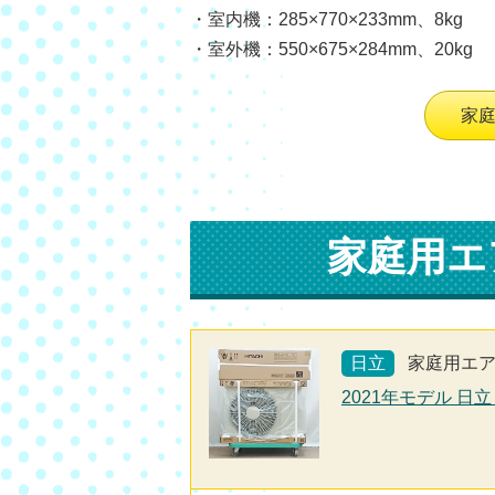
・室内機：285×770×233mm、8kg
・室外機：550×675×284mm、20kg
家
家庭用エ
日立
家庭用エ
2021年モデル 日立