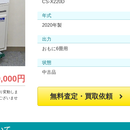
CS-X220D
年式
2020年製
出力
おもに6畳用
状態
中古品
9,000円
り変動しま
無料査定・買取依頼
ございませ
いて