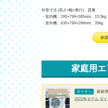
外形寸法 (高さ×幅×奥行)、質量
・室内機：295×799×385mm、15.5kg
・室外機：630×799×299mm、35kg
家
家庭用エ
ダイキン
家庭
2022年モデル ダイ