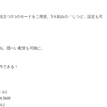
役立つ3つのモードをご用意。5％刻みの「しつど」設定も可
。
転。隠ぺい配管も可能に。
作できる！
トル)
.5kW
ル)