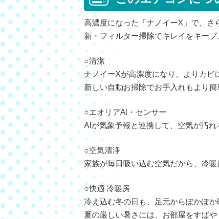
高濃度になった「ナノイーX」で、さ
新・フィルター掃除でキレイをキープ
○清潔
ナノイーXが高濃度になり、よりカビ
新しい自動お掃除でお手入れもより簡
○エオリアAI・センサー
AIが気象予報と連携して、空気が汚
○空気清浄
家族が毎日吸い込む空気だから、冷暖
○快適 冷暖房
冷え込む冬の日も、足元からぽかぽか
夏の厳しい暑さには、お部屋をすばや