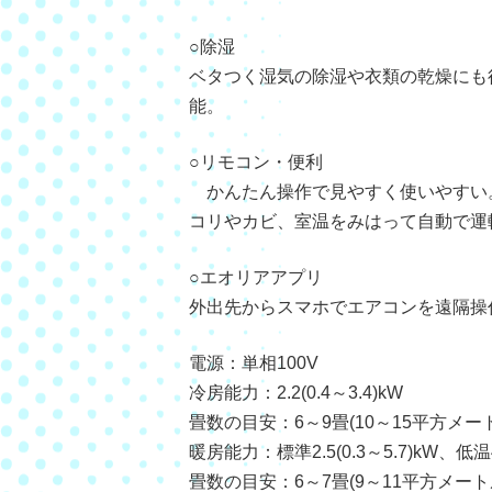
○除湿
ベタつく湿気の除湿や衣類の乾燥にも
能。
○リモコン・便利
かんたん操作で見やすく使いやすい
コリやカビ、室温をみはって自動で運
○エオリアアプリ
外出先からスマホでエアコンを遠隔操
電源：単相100V
冷房能力：2.2(0.4～3.4)kW
畳数の目安：6～9畳(10～15平方メー
暖房能力：標準2.5(0.3～5.7)kW、低温4
畳数の目安：6～7畳(9～11平方メート