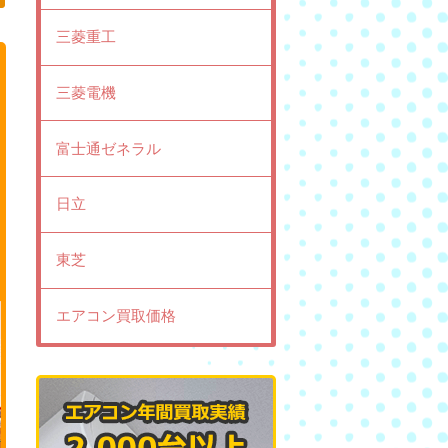
三菱重工
三菱電機
富士通ゼネラル
日立
東芝
エアコン買取価格