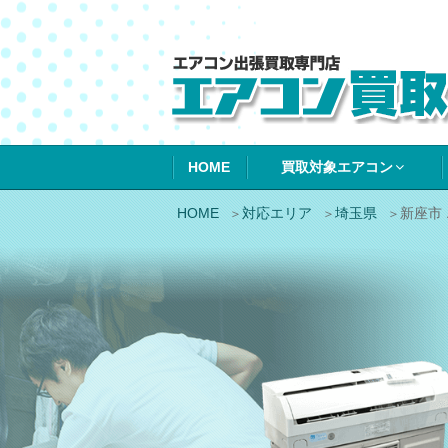
エアコン買取エ
HOME
買取対象エアコン
HOME
対応エリア
埼玉県
新座市