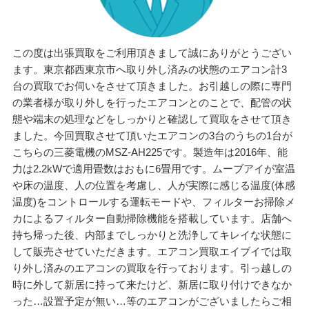
この度は出張買取をご利用頂きまして誠にありがとうござい
ます。東京都西東京市へ取り外し済みの状態のエアコン計3
台の買取でお伺いをさせて頂きました。お引越しの際に専門
の業者様が取り外しを行ったエアコンとのことで、配管の状
態や端末の処理などをしっかりと確認して買取をさせて頂き
ました。今回買取させて頂いたエアコンの3台のうちの1台が
こちらの三菱電機のMSZ-AH225です。製造年は2016年、能
力は2.2kWで適用畳数はおもに6畳用です。ムーブアイが室温
や床の温度、人の位置を考慮し、人が実際に感じる温度(体感
温度)をコントロールする運転モードや、フィルターお掃除メ
カによるフィルター自動掃除機能を搭載しています。店舗へ
持ち帰った後、内部までしっかりと洗浄してキレイな状態に
して販売させていただきます。エアコン買取エイブイでは取
り外し済みのエアコンの買取を行っております。引っ越しの
時に外して新居に持って来たけど、新居に取り付けできなか
った…設置予定が無い…等のエアコンがございましたらご相