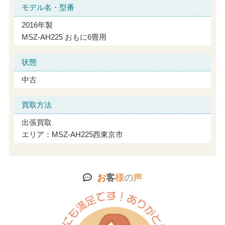
モデル名・型番
2016年製
MSZ-AH225 おもに6畳用
状態
中古
買取方法
出張買取
エリア：MSZ-AH225西東京市
お
客
様
の
声