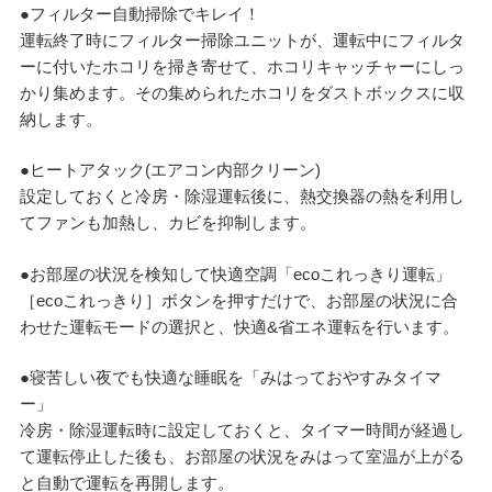
●フィルター自動掃除でキレイ！
運転終了時にフィルター掃除ユニットが、運転中にフィルタ
ーに付いたホコリを掃き寄せて、ホコリキャッチャーにしっ
かり集めます。その集められたホコリをダストボックスに収
納します。
●ヒートアタック(エアコン内部クリーン)
設定しておくと冷房・除湿運転後に、熱交換器の熱を利用し
てファンも加熱し、カビを抑制します。
●お部屋の状況を検知して快適空調「ecoこれっきり運転」
［ecoこれっきり］ボタンを押すだけで、お部屋の状況に合
わせた運転モードの選択と、快適&省エネ運転を行います。
●寝苦しい夜でも快適な睡眠を「みはっておやすみタイマ
ー」
冷房・除湿運転時に設定しておくと、タイマー時間が経過し
て運転停止した後も、お部屋の状況をみはって室温が上がる
と自動で運転を再開します。