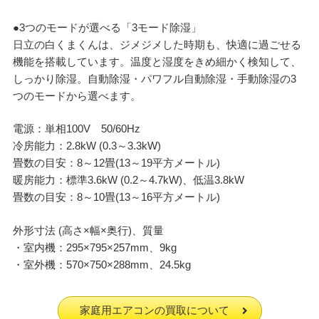
●3つのモードが選べる「3モード除湿」
日立の白くまくんは、ジメジメした時期も、快適に過ごせる
機能を搭載しています。温度と湿度をきめ細かく検知して、
しっかり除湿。自動除湿・パワフル自動除湿・手動除湿の3
つのモードから選べます。
電源：単相100V 50/60Hz
冷房能力：2.8kW (0.3～3.3kW)
畳数の目安：8～12畳(13～19平方メートル)
暖房能力：標準3.6kW (0.2～4.7kW)、低温3.8kW
畳数の目安：8～10畳(13～16平方メートル)
外形寸法 (高さ×幅×奥行)、質量
・室内機：295×795×257mm、9kg
・室外機：570×750×288mm、24.5kg
家庭用エアコンの買取について