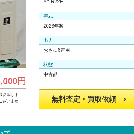
AY-R22F
年式
2023年製
出力
おもに6畳用
状態
中古品
8,000円
り変動しま
無料査定・買取依頼
ございませ
いて