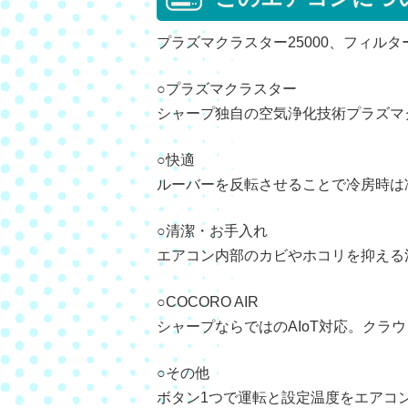
プラズマクラスター25000、フィル
○プラズマクラスター
シャープ独自の空気浄化技術プラズマ
○快適
ルーバーを反転させることで冷房時は
○清潔・お手入れ
エアコン内部のカビやホコリを抑える
○COCORO AIR
シャープならではのAIoT対応。クラ
○その他
ボタン1つで運転と設定温度をエアコ