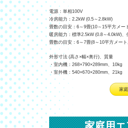
電源：単相100V
冷房能力：2.2kW (0.5～2.8kW)
畳数の目安：6～9畳(10～15平方メー
暖房能力：標準2.5kW (0.8～4.0kW)、
畳数の目安：6～7畳(8～10平方メート
外形寸法 (高さ×幅×奥行)、質量
・室内機：268×790×289mm、10kg
・室外機：540×670×280mm、21kg
家
家庭用エ