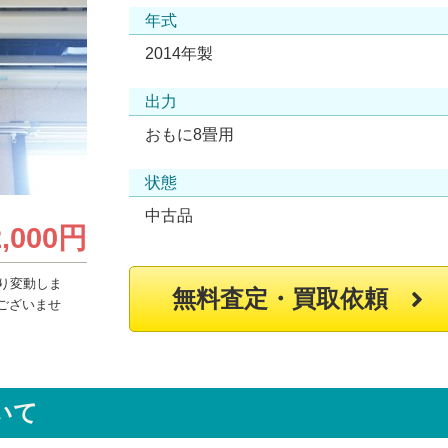
年式
2014年製
出力
おもに8畳用
状態
中古品
2,000円
り変動しま
無料査定・買取依頼
ございませ
いて