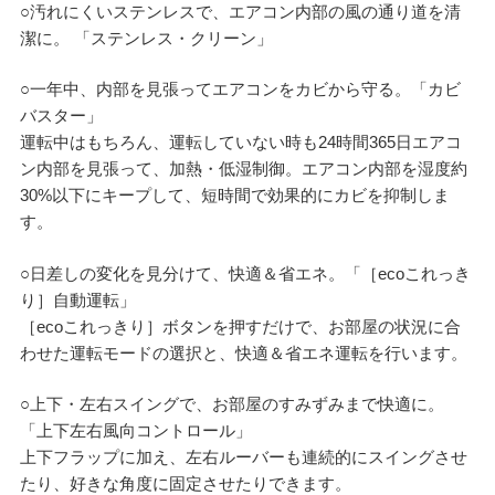
○汚れにくいステンレスで、エアコン内部の風の通り道を清
潔に。 「ステンレス・クリーン」
○一年中、内部を見張ってエアコンをカビから守る。「カビ
バスター」
運転中はもちろん、運転していない時も24時間365日エアコ
ン内部を見張って、加熱・低湿制御。エアコン内部を湿度約
30%以下にキープして、短時間で効果的にカビを抑制しま
す。
○日差しの変化を見分けて、快適＆省エネ。「［ecoこれっき
り］自動運転」
［ecoこれっきり］ボタンを押すだけで、お部屋の状況に合
わせた運転モードの選択と、快適＆省エネ運転を行います。
○上下・左右スイングで、お部屋のすみずみまで快適に。
「上下左右風向コントロール」
上下フラップに加え、左右ルーバーも連続的にスイングさせ
たり、好きな角度に固定させたりできます。