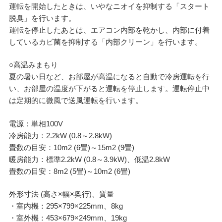
運転を開始したときは、いやなニオイを抑制する「スタート
脱臭」を行います。
運転を停止したあとは、エアコン内部を乾かし、内部に付着
しているカビ菌を抑制する「内部クリーン」を行います。
○高温みまもり
夏の暑い日など、お部屋が高温になると自動で冷房運転を行
い、お部屋の温度が下がると運転を停止します。運転停止中
は定期的に微風で送風運転を行います。
電源：単相100V
冷房能力：2.2kW (0.8～2.8kW)
畳数の目安：10m2 (6畳)～15m2 (9畳)
暖房能力：標準2.2kW (0.8～3.9kW)、低温2.8kW
畳数の目安：8m2 (5畳)～10m2 (6畳)
外形寸法 (高さ×幅×奥行)、質量
・室内機：295×799×225mm、8kg
・室外機：453×679×249mm、19kg