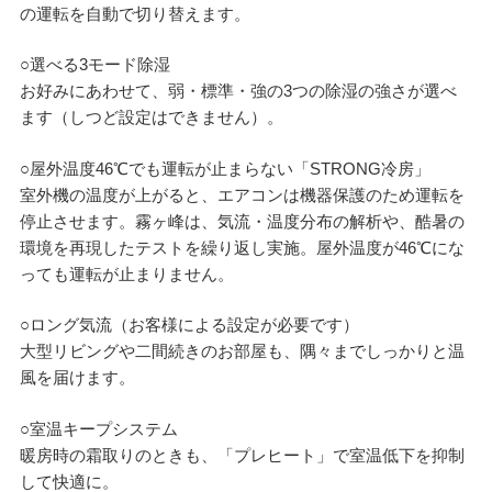
の運転を自動で切り替えます。
○選べる3モード除湿
お好みにあわせて、弱・標準・強の3つの除湿の強さが選べ
ます（しつど設定はできません）。
○屋外温度46℃でも運転が止まらない「STRONG冷房」
室外機の温度が上がると、エアコンは機器保護のため運転を
停止させます。霧ヶ峰は、気流・温度分布の解析や、酷暑の
環境を再現したテストを繰り返し実施。屋外温度が46℃にな
っても運転が止まりません。
○ロング気流（お客様による設定が必要です）
大型リビングや二間続きのお部屋も、隅々までしっかりと温
風を届けます。
○室温キープシステム
暖房時の霜取りのときも、「プレヒート」で室温低下を抑制
して快適に。