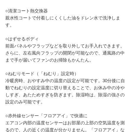
○清潔コート熱交換器
親水性コートで付着しにくくした油をドレン水で洗浄しま
す。
○はずせるボディ
前面パネルやフラップなどを取り外してお手入れできます。
さらに、左右風向フラップの開閉が可能なので、通風路の中
まで手が届いてファンのお掃除もかんたん。
○ねむりモード（「ねむり」設定時）
冷暖房時、おやすみ中の温度の設定が可能です。30分後に自
動でねむりの設定温度に切り替えることで、お休み中の冷や
しすぎ、あたためすぎを防ぎます。除湿時は、除湿の強さの
設定のみ可能です。
○赤外線センサー「フロアアイ」で快適に
エアコン内部の温度センサーはお部屋の上部の空気温度を測
るので、人の近くの温度が分かりません。「フロアアイ」な